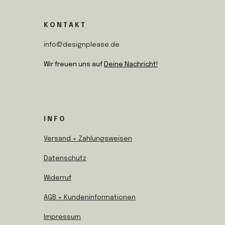
s
u
c
t
T
e
a
u
b
g
b
o
K O N T A K T
r
e
o
a
k
info@designplease.de
m
Wir freuen uns auf
Deine Nachricht
!
I N F O
Versand + Zahlungsweisen
Datenschutz
Widerruf
AGB + Kundeninformationen
Impressum